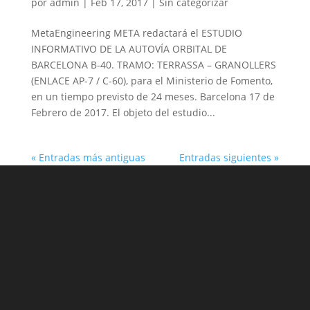
por
admin
|
Feb 17, 2017
|
Sin categorizar
MetaEngineering META redactará el ESTUDIO
INFORMATIVO DE LA AUTOVÍA ORBITAL DE
BARCELONA B-40. TRAMO: TERRASSA – GRANOLLERS
(ENLACE AP-7 / C-60), para el Ministerio de Fomento,
en un tiempo previsto de 24 meses. Barcelona 17 de
Febrero de 2017. El objeto del estudio...
« Entradas más antiguas
Entradas siguientes »